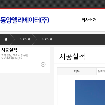
회사소개
시공실적
시공실적
시공실적
시공실적
고객 감동, 고객 사랑 무한
동양엘리베이터(주)
제목
삼척해