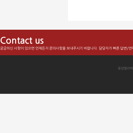
Contact us
궁금하신 사항이 있으면 언제든지 문의사항을 보내주시기 바랍니다. 담당자가 빠른 답변/연
동양엘리베이