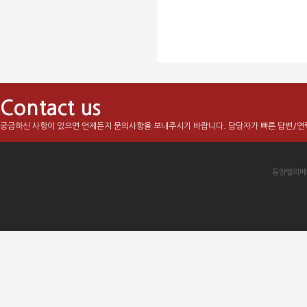
Contact us
궁금하신 사항이 있으면 언제든지 문의사항을 보내주시기 바랍니다. 담당자가 빠른 답변/연
동양엘리베이