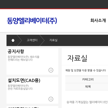
회사소개
고객센터
자료실
공지사항
자료실
동양엘리베이터(주) 새소식을
전해드리는 메뉴입니다.
제원 및 도면을 다운 받을 수 있습니다
카테고리
설치도면(CAD용)
동양엘리베이터(주)
제목
관련 자료모음실입니다.
승객용 기계실없는 엘리베이터 8인